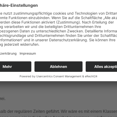
gle Kalender
iCalendar
ember Dienstag, Donnerstag, Freitag, Samstag, Sonntag um 1
 und französischer Sprache.
ei.
b der regulären Zeiten geführt. Wir wäre es mit einem Klasse