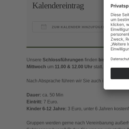
Kalendereintrag
ZUM KALENDER HINZUFÜGEN
ICS herunterladen
Goo
Unsere
Schlossführungen
finden
bis Mitte Nov
Mittwoch
um
11.00 & 12.00 Uhr
statt.
Nach Absprache führen wir Sie auch in englischer
Dauer:
ca. 50 Min
Eintritt:
7 Euro.
Kinder 6-12 Jahre:
3 Euro, unter 6 Jahren kostenfr
Gruppen werden gerne nach Vereinbarung außerhal