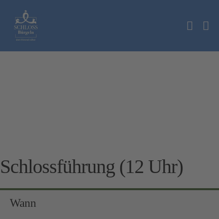
Zum
Inhalt
Suche
springen
Me
Schalt
Sc
Schlossführung (12 Uhr)
Wann