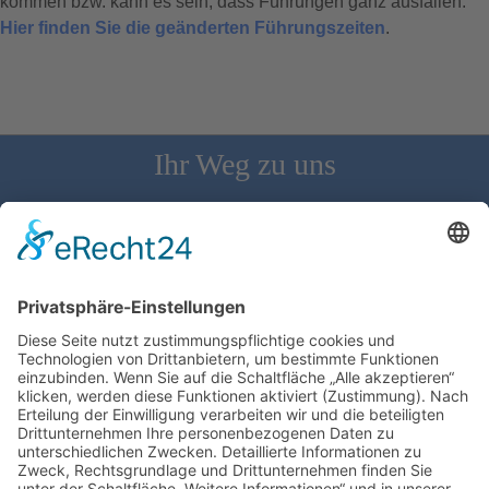
kommen bzw. kann es sein, dass Führungen ganz ausfallen.
Hier finden Sie die geänderten Führungszeiten
.
Ihr Weg zu uns
Schloss Bürgeln, 79418 Schliengen | Telefon: 07626/237 | E-
Mail: direktion@schlossbuergeln.de
Wir benötigen Ihre Zustimmung, um den
Google Maps-Service zu laden!
Wir verwenden einen Service eines
Drittanbieters, um Karteninhalte einzubetten.
Dieser Service kann Daten zu Ihren Aktivitäten
sammeln. Bitte lesen Sie die Details durch und