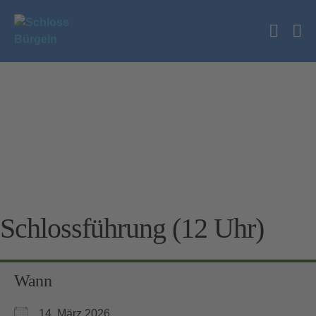
Zum
Inhalt
Suche
springen
Me
Schalt
Sc
Schlossführung (12 Uhr)
Wann
14. März 2026