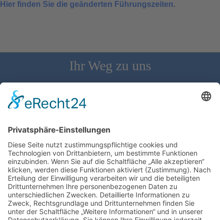
Hier finden Sie die geänderten Führungszeiten
.
Ihr Weg zu uns
Schloss Bürgeln, 79418 Schliengen | Telefon: 07626/237 | E-
Mail: direktion@schlossbuergeln.de
Wir benötigen Ihre Zustimmung, um den
Google Maps-Service zu laden!
Wir verwenden einen Service eines
Drittanbieters, um Karteninhalte einzubetten.
Dieser Service kann Daten zu Ihren Aktivitäten
sammeln. Bitte lesen Sie die Details durch und
stimmen Sie der Nutzung des Service zu, um