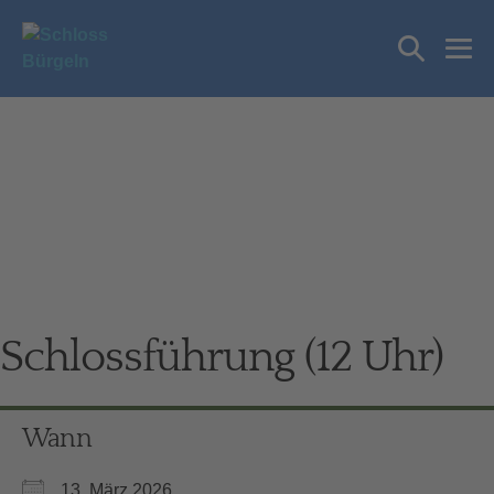
Zum
Inhalt
Suche-
springen
Me
Schalter
Sch
Schlossführung (12 Uhr)
Wann
13. März 2026