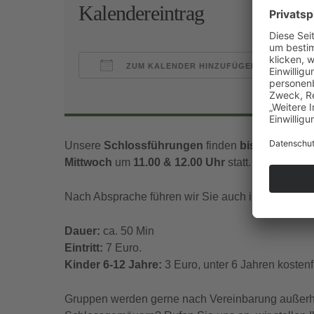
Kalendereintrag
ZUM KALENDER HINZUFÜGEN
ICS herunterladen
Goo
Unsere
Schlossführungen
finden
bis Mitte Nov
Mittwoch
um
11.00 & 12.00 Uhr
statt.
Nach Absprache führen wir Sie auch in englischer
Dauer:
ca. 50 Min
Eintritt:
7 Euro.
Kinder 6-12 Jahre:
3 Euro, unter 6 Jahren kostenfr
Gruppen werden gerne nach Vereinbarung außerhal