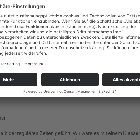
gle Kalender
iCalendar
ember Dienstag, Donnerstag, Freitag, Samstag, Sonntag um 1
 und französischer Sprache.
ei.
b der regulären Zeiten geführt. Wir wäre es mit einem Klasse