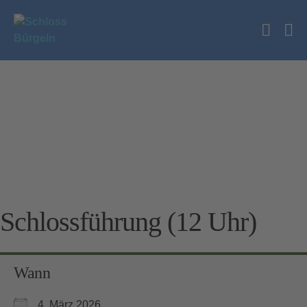
Zum
Inhalt
Suche
springen
Me
Schalt
Sc
Schlossführung (12 Uhr)
Wann
4. März 2026