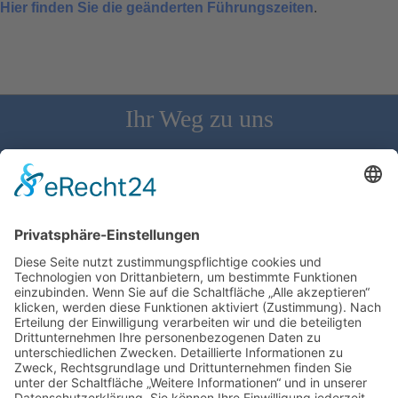
Hier finden Sie die geänderten Führungszeiten
.
Ihr Weg zu uns
Schloss Bürgeln, 79418 Schliengen | Telefon: 07626/237 | E-
Mail: direktion@schlossbuergeln.de
Wir benötigen Ihre Zustimmung, um den
Google Maps-Service zu laden!
Wir verwenden einen Service eines
Drittanbieters, um Karteninhalte einzubetten.
Dieser Service kann Daten zu Ihren Aktivitäten
sammeln. Bitte lesen Sie die Details durch und
stimmen Sie der Nutzung des Service zu, um