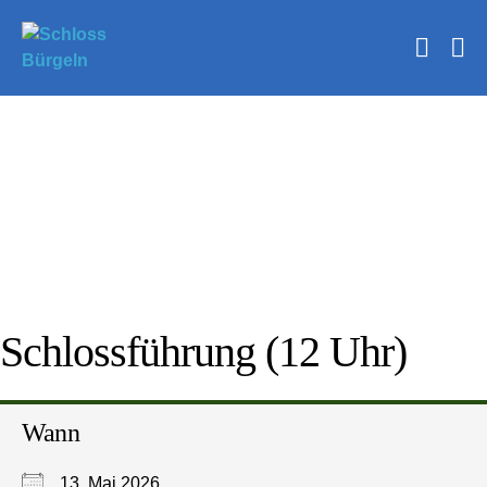
Zum
Inhalt
Suche
springen
Me
Schalt
Sc
Schlossführung (12 Uhr)
Wann
13. Mai 2026