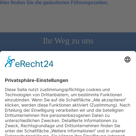
Hier finden Sie die geänderten Führungszeiten
.
Ihr Weg zu uns
Schloss Bürgeln, 79418 Schliengen | Telefon: 07626/237 | E-
Mail: direktion@schlossbuergeln.de
Wir benötigen Ihre Zustimmung, um den
Google Maps-Service zu laden!
Wir verwenden einen Service eines
Drittanbieters, um Karteninhalte einzubetten.
Dieser Service kann Daten zu Ihren Aktivitäten
sammeln. Bitte lesen Sie die Details durch und
stimmen Sie der Nutzung des Service zu, um