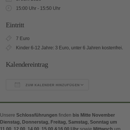
15:00 Uhr - 15:50 Uhr
Eintritt
7 Euro
Kinder 6-12 Jahre: 3 Euro, unter 6 Jahren kostenfrei.
Kalendereintrag
ZUM KALENDER HINZUFÜGEN
ICS herunterladen
Google Kalender
Unsere
Schlossführungen
finden
bis Mitte November
Dienstag, Donnerstag, Freitag, Samstag, Sonntag um
11.00, 12.00, 14.00, 15.00 &16.00 Uhr
sowie
Mittwoch
um