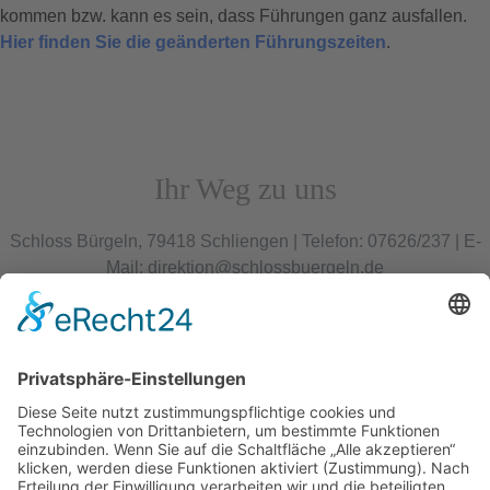
kommen bzw. kann es sein, dass Führungen ganz ausfallen.
Hier finden Sie die geänderten Führungszeiten
.
Ihr Weg zu uns
Schloss Bürgeln, 79418 Schliengen | Telefon: 07626/237 | E-
Mail: direktion@schlossbuergeln.de
Wir benötigen Ihre
Zustimmung, um den
Google Maps-Service
zu laden!