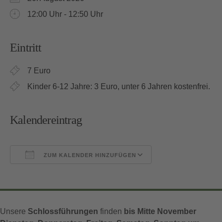
12:00 Uhr - 12:50 Uhr
Eintritt
7 Euro
Kinder 6-12 Jahre: 3 Euro, unter 6 Jahren kostenfrei.
Kalendereintrag
ZUM KALENDER HINZUFÜGEN
ICS herunterladen
Google Kalender
iCalendar
Office 365
Outlook Live
Unsere
Schlossführungen
finden
bis Mitte November