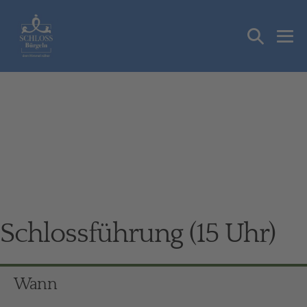
Zum
Inhalt
Suche-
springen
Me
Schalter
Sch
Schlossführung (15 Uhr)
Wann