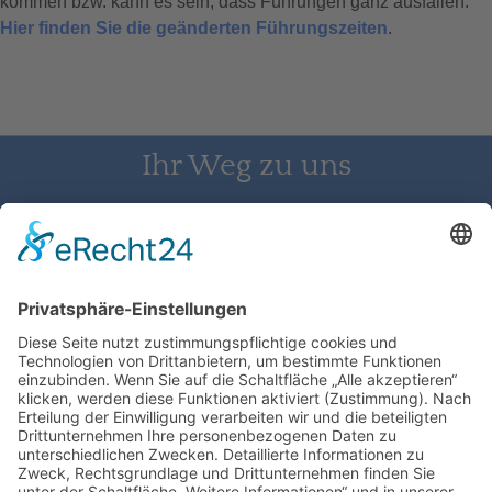
kommen bzw. kann es sein, dass Führungen ganz ausfallen.
Hier finden Sie die geänderten Führungszeiten
.
Ihr Weg zu uns
Schloss Bürgeln, 79418 Schliengen | Telefon: 07626/237 | E-
Mail: direktion@schlossbuergeln.de
Wir benötigen Ihre Zustimmung, um
den Google Maps-Service zu laden!
Wir verwenden einen Service eines
Drittanbieters, um Karteninhalte einzubetten.
Dieser Service kann Daten zu Ihren Aktivitäten
sammeln. Bitte lesen Sie die Details durch und