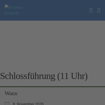
Zum
Inhalt
Suche
springen
Me
Schalt
Sc
Schlossführung (11 Uhr)
Wann
8. November 2026