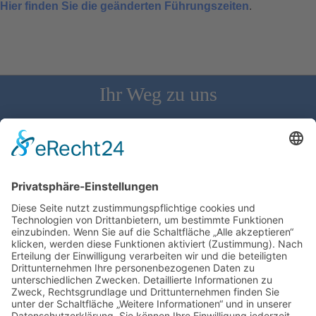
Hier finden Sie die geänderten Führungszeiten
.
Ihr Weg zu uns
Schloss Bürgeln, 79418 Schliengen | Telefon: 07626/237 | E-
Mail: direktion@schlossbuergeln.de
Wir benötigen Ihre Zustimmung, um den
Google Maps-Service zu laden!
Wir verwenden einen Service eines
Drittanbieters, um Karteninhalte einzubetten.
Dieser Service kann Daten zu Ihren Aktivitäten
sammeln. Bitte lesen Sie die Details durch und
stimmen Sie der Nutzung des Service zu, um