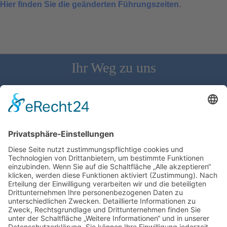
Hier finden Sie die geänderten Führungszeiten
.
Ihr Weg zu uns
Schloss Bürgeln, 79418 Schliengen | Telefon: 07626/237 | E-
Mail: direktion@schlossbuergeln.de
Wir benötigen Ihre Zustimmung, um den
Google Maps-Service zu laden!
Wir verwenden einen Service eines
Drittanbieters, um Karteninhalte einzubetten.
Dieser Service kann Daten zu Ihren Aktivitäten
sammeln. Bitte lesen Sie die Details durch und
stimmen Sie der Nutzung des Service zu, um