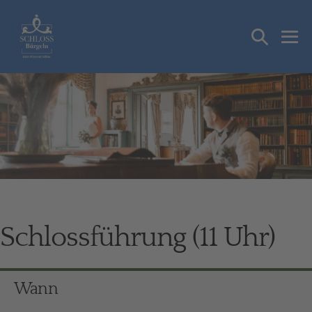
Zum
Inhalt
Suche-
springen
Me
Schalter
Sch
Schlossführung (11 Uhr)
Wann