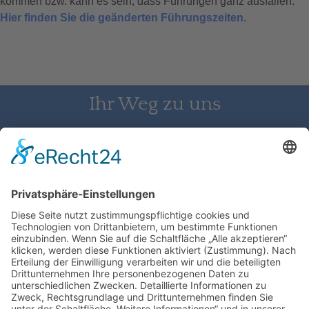
kommen bzw. kann es sein, dass Führungen ganz ausfallen.
Hier finden Sie die geänderten Führungszeiten
.
Ihr Weg zu uns
Schloss Bürgeln, 79418 Schliengen | Telefon: 07626/237 | E-
Mail: direktion@schlossbuergeln.de
Wir benötigen Ihre Zustimmung, um
den Google Maps-Service zu laden!
Wir verwenden einen Service eines
Drittanbieters, um Karteninhalte einzubetten.
Dieser Service kann Daten zu Ihren Aktivitäten
sammeln. Bitte lesen Sie die Details durch und