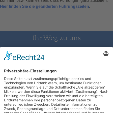
kommen bzw. kann es sein, dass Führungen ganz ausfallen.
Hier finden Sie die geänderten Führungszeiten
.
Ihr Weg zu uns
Schloss Bürgeln, 79418 Schliengen | Telefon: 07626/237 | E-
Mail: direktion@schlossbuergeln.de
Wir benötigen Ihre Zustimmung, um
den Google Maps-Service zu laden!
Wir verwenden einen Service eines
Drittanbieters, um Karteninhalte einzubetten.
Dieser Service kann Daten zu Ihren Aktivitäten
sammeln. Bitte lesen Sie die Details durch und