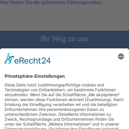
Hier finden Sie die geänderten Führungszeiten
.
Ihr Weg zu uns
Schloss Bürgeln, 79418 Schliengen | Telefon: 07626/237 | E-
Mail: direktion@schlossbuergeln.de
Wir benötigen Ihre Zustimmung, um den
Google Maps-Service zu laden!
Wir verwenden einen Service eines
Drittanbieters, um Karteninhalte einzubetten.
Dieser Service kann Daten zu Ihren Aktivitäten
sammeln. Bitte lesen Sie die Details durch und
stimmen Sie der Nutzung des Service zu, um