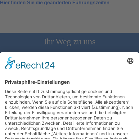
Hier finden Sie die geänderten Führungszeiten
.
Ihr Weg zu uns
Schloss Bürgeln, 79418 Schliengen | Telefon: 07626/237 | E-
Mail: direktion@schlossbuergeln.de
Wir benötigen Ihre Zustimmung, um den
Google Maps-Service zu laden!
Wir verwenden einen Service eines
Drittanbieters, um Karteninhalte einzubetten.
Dieser Service kann Daten zu Ihren Aktivitäten
sammeln. Bitte lesen Sie die Details durch und
stimmen Sie der Nutzung des Service zu, um