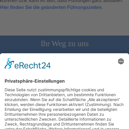
kommen bzw. kann es sein, dass Führungen ganz ausfallen.
Hier finden Sie die geänderten Führungszeiten
.
Ihr Weg zu uns
Schloss Bürgeln, 79418 Schliengen | Telefon: 07626/237 | E-
Mail: direktion@schlossbuergeln.de
Wir benötigen Ihre Zustimmung, um den
Google Maps-Service zu laden!
Wir verwenden einen Service eines
Drittanbieters, um Karteninhalte einzubetten.
Dieser Service kann Daten zu Ihren Aktivitäten
sammeln. Bitte lesen Sie die Details durch und