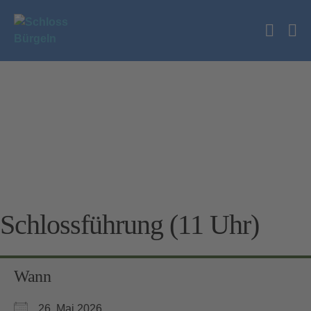
Zum
Inhalt
Suche
springen
Me
Schalt
Sc
Schlossführung (11 Uhr)
Wann
26. Mai 2026