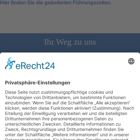
Hier finden Sie die geänderten Führungszeiten
.
Ihr Weg zu uns
Schloss Bürgeln, 79418 Schliengen | Telefon: 07626/237 | E-
Mail: direktion@schlossbuergeln.de
Wir benötigen Ihre Zustimmung, um den
Google Maps-Service zu laden!
Wir verwenden einen Service eines
Drittanbieters, um Karteninhalte einzubetten.
Dieser Service kann Daten zu Ihren Aktivitäten
sammeln. Bitte lesen Sie die Details durch und
stimmen Sie der Nutzung des Service zu, um