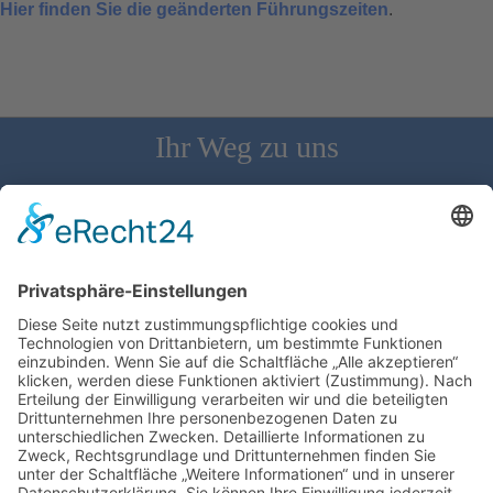
Hier finden Sie die geänderten Führungszeiten
.
Ihr Weg zu uns
Schloss Bürgeln, 79418 Schliengen | Telefon: 07626/237 | E-
Mail: direktion@schlossbuergeln.de
Wir benötigen Ihre Zustimmung, um den
Google Maps-Service zu laden!
Wir verwenden einen Service eines
Drittanbieters, um Karteninhalte einzubetten.
Dieser Service kann Daten zu Ihren Aktivitäten
sammeln. Bitte lesen Sie die Details durch und
stimmen Sie der Nutzung des Service zu, um