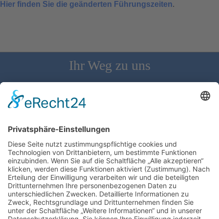
Hier finden Sie die geänderten Führungszeiten
.
Ihr Weg zu uns
Schloss Bürgeln, 79418 Schliengen | Telefon: 07626/237 | E-
Mail: direktion@schlossbuergeln.de
Wir benötigen Ihre Zustimmung, um den
Google Maps-Service zu laden!
Wir verwenden einen Service eines
Drittanbieters, um Karteninhalte einzubetten.
Dieser Service kann Daten zu Ihren Aktivitäten
sammeln. Bitte lesen Sie die Details durch und
stimmen Sie der Nutzung des Service zu, um