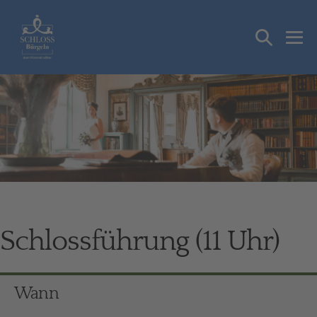
Zum
Inhalt
Suche-
springen
Me
Schalter
Sch
Schlossführung (11 Uhr)
Wann