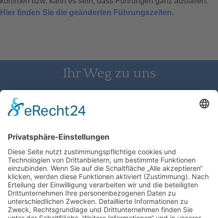
kommen bzw. kann es sein, dass Führungen ganz ausfallen.
Hier finden Sie die geänderten Führungszeiten
.
Ihr Weg zu uns
Schloss Bürgeln, 79418 Schliengen | Telefon: 07626/237 | E-
Mail: direktion@schlossbuergeln.de
Wir benötigen Ihre Zustimmung, um
den Google Maps-Service zu laden!
Wir verwenden einen Service eines
Drittanbieters, um Karteninhalte einzubetten.
Dieser Service kann Daten zu Ihren Aktivitäten
sammeln. Bitte lesen Sie die Details durch und