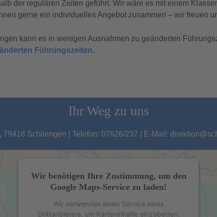
b der regulären Zeiten geführt. Wir wäre es mit einem Klasse
hnen gerne ein individuelles Angebot zusammen – wir freuen un
tungen kann es in wenigen Ausnahmen zu geänderten Führungs
geänderten Führungszeiten
.
Ihr Weg zu uns
 79418 Schliengen | Telefon: 07626/237 | E-Mail: direktion@s
Wir benötigen Ihre Zustimmung, um den
Google Maps-Service zu laden!
Wir verwenden einen Service eines
Drittanbieters, um Karteninhalte einzubetten.