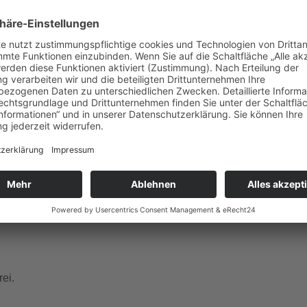
gle Kalender
iCalendar
ember Dienstag, Donnerstag, Freitag, Samstag, Sonntag um 1
 und französischer Sprache.
ei.