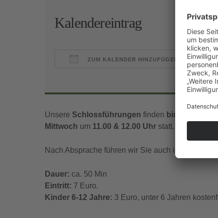
Kalendereintrag
ZUM KALENDER HINZUFÜGEN
ICS herunterladen
Goo
Unsere
Schlossführungen
finden
bis Mitte Nov
Mittwoch
um
11.00 & 12.00 Uhr
statt.
Nach Absprache führen wir Sie auch in englischer
Dauer:
ca. 50 Min
Eintritt:
7 Euro.
Kinder 6-12 Jahre:
3 Euro, unter 6 Jahren kostenfr