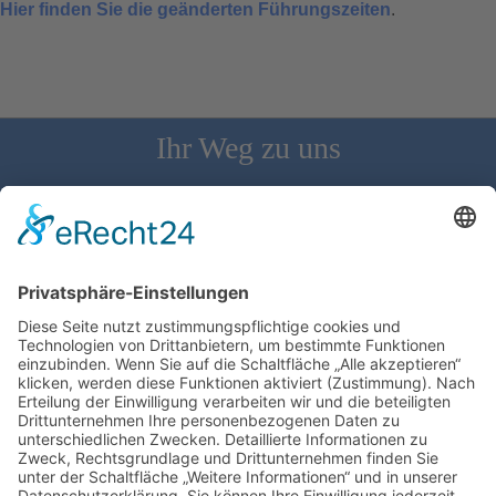
Hier finden Sie die geänderten Führungszeiten
.
Ihr Weg zu uns
Schloss Bürgeln, 79418 Schliengen | Telefon: 07626/237 | E-
Mail: direktion@schlossbuergeln.de
Wir benötigen Ihre Zustimmung, um den
Google Maps-Service zu laden!
Wir verwenden einen Service eines
Drittanbieters, um Karteninhalte einzubetten.
Dieser Service kann Daten zu Ihren Aktivitäten
sammeln. Bitte lesen Sie die Details durch und
stimmen Sie der Nutzung des Service zu, um