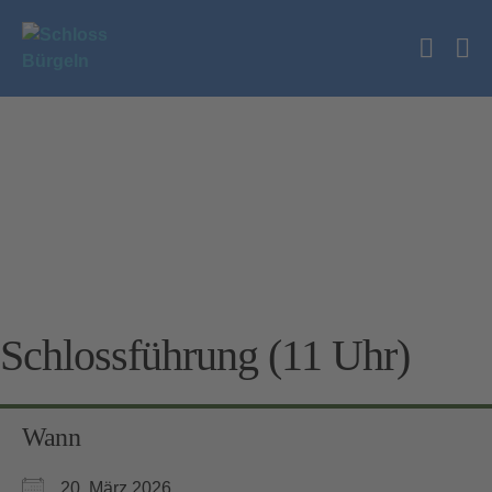
Zum
Inhalt
Suche
springen
Me
Schalt
Sc
Schlossführung (11 Uhr)
Wann
20. März 2026