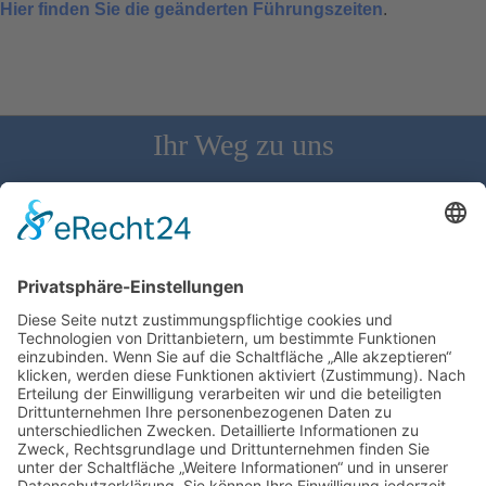
Hier finden Sie die geänderten Führungszeiten
.
Ihr Weg zu uns
Schloss Bürgeln, 79418 Schliengen | Telefon: 07626/237 | E-
Mail: direktion@schlossbuergeln.de
Wir benötigen Ihre Zustimmung, um den
Google Maps-Service zu laden!
Wir verwenden einen Service eines
Drittanbieters, um Karteninhalte einzubetten.
Dieser Service kann Daten zu Ihren Aktivitäten
sammeln. Bitte lesen Sie die Details durch und
stimmen Sie der Nutzung des Service zu, um