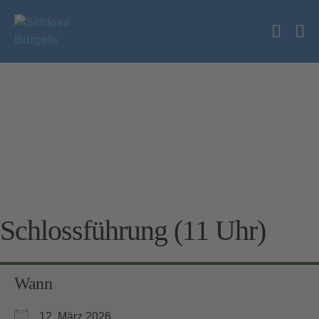
Zum
Inhalt
Suche
springen
Me
Schalt
Sc
Schlossführung (11 Uhr)
Wann
12. März 2026