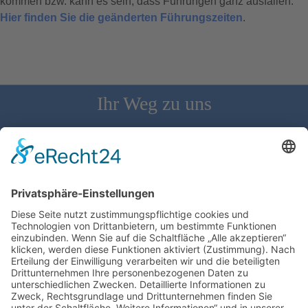
kommen bzw. kann es sein, dass Führungen ganz ausfallen.
Hier finden Sie die geänderten Führungszeiten
.
Ihr Weg zu uns
Schloss Bürgeln, 79418 Schliengen | Telefon: 07626/237 | E-
Mail: direktion@schlossbuergeln.de
Wir benötigen Ihre Zustimmung, um den
Google Maps-Service zu laden!
Wir verwenden einen Service eines
Drittanbieters, um Karteninhalte einzubetten.
Dieser Service kann Daten zu Ihren Aktivitäten
sammeln. Bitte lesen Sie die Details durch und