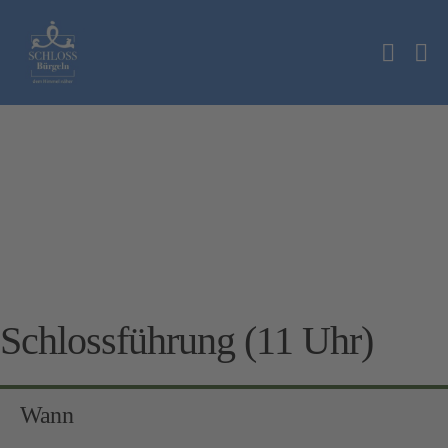
Zum
Inhalt
Suche
springen
Me
Schalt
Sc
Schlossführung (11 Uhr)
Wann