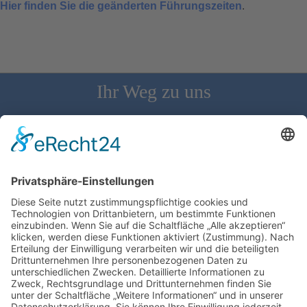
Hier finden Sie die geänderten Führungszeiten
.
Ihr Weg zu uns
Schloss Bürgeln, 79418 Schliengen | Telefon: 07626/237 | E-
Mail: direktion@schlossbuergeln.de
Wir benötigen Ihre Zustimmung, um den
Google Maps-Service zu laden!
Wir verwenden einen Service eines
Drittanbieters, um Karteninhalte einzubetten.
Dieser Service kann Daten zu Ihren Aktivitäten
sammeln. Bitte lesen Sie die Details durch und
stimmen Sie der Nutzung des Service zu, um