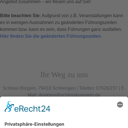
Angebot zusammen – wir freuen uns auf Sie!
Bitte beachten Sie:
Aufgrund von z.B. Veranstaltungen kann
es in wenigen Ausnahmen zu geänderten Führungszeiten
kommen bzw. kann es sein, dass Führungen ganz ausfallen.
Hier finden Sie die geänderten Führungszeiten
.
Ihr Weg zu uns
Schloss Bürgeln, 79418 Schliengen | Telefon: 07626/237 | E-
Mail: direktion@schlossbuergeln.de