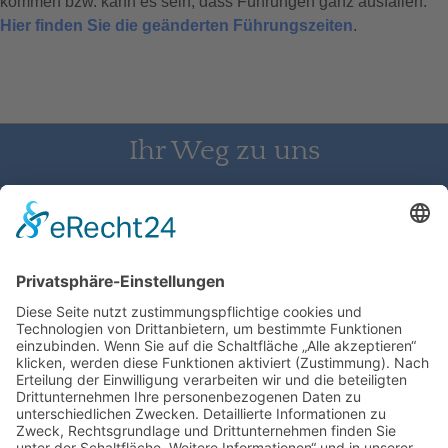
kommen bzw. kann es sein, dass Führungen ganz ausfallen.
Hier finden Sie die geänderten Führungszeiten
.
Ihr Weg zu uns
Schloss Bürgeln, 79418 Schliengen | Telefon: 07626/237 | E-
Mail: direktion@schlossbuergeln.de
Wir benötigen Ihre Zustimmung, um
den Google Maps-Service zu laden!
Wir verwenden einen Service eines
Drittanbieters, um Karteninhalte einzubetten.
Dieser Service kann Daten zu Ihren Aktivitäten
sammeln. Bitte lesen Sie die Details durch und