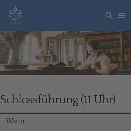
Zum
Inhalt
Suche-
springen
Me
Schalter
Sch
Schlossführung (11 Uhr)
Wann