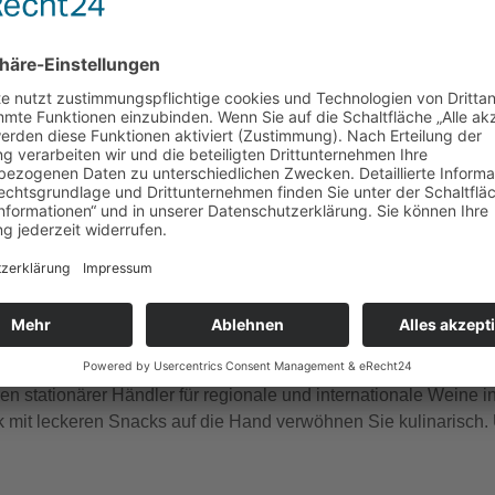
gle Kalender
iCalendar
Weitsicht soweit das Auge reicht, historisches Ambiente gepaa
od-Truck, dazu entspannte Musik …
hren stationärer Händler für regionale und internationale Weine
k mit leckeren Snacks auf die Hand verwöhnen Sie kulinarisch. 