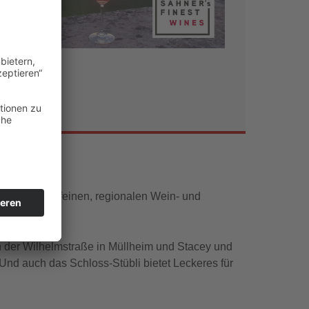
Office 365
Outlook Live
rt mit einer feinen, regionalen Wein- und
 in der Wilhelmstraße in Müllheim und Stacey und
Und auch das Schloss-Stübli bietet Leckeres für