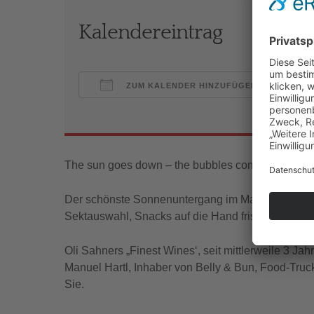
Kalendereintrag
ZUM KALENDER HINZUFÜGEN
ICS herunterladen
Goo
The sun goes down – the bubbles come up
Der schönste Sonnenuntergang im Markgräflerland, 
Sektauswahl, Snacks auf die Hand frisch vom Fo
Oli Sahners „Finest Wines‘, seit mittlerweile 3 Ja
Manuel Hartl, Inhaber von Belly & Bun, Food-Truc
Sie.