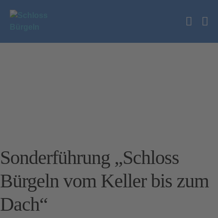
Zum
Inhalt
Suche
springen
Me
Schalt
Sc
Sonderführung „Schloss
Bürgeln vom Keller bis zum
Dach“