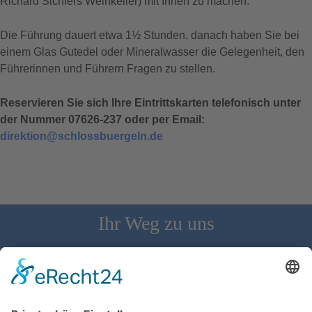
Richard Sichlers Weinkeller) mit Ihnen zu machen.
Die Führung dauert etwa 1½ Stunden, danach haben Sie bei
einem Glas Gutedel oder Mineralwasser die Gelegenheit, den
Führerinnen und Führern Fragen zu stellen.
Reservieren Sie sich Ihre Eintrittskarten telefonisch unter
der Nummer 07626-237 oder per Email:
direktion@schlossbuergeln.de
Ihr Weg zu uns
Schloss Bürgeln, 79418 Schliengen | Telefon: 07626/237 | E-
Mail: direktion@schlossbuergeln.de