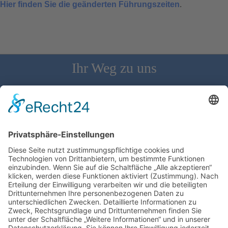
Hier finden Sie die geänderten Führungszeiten
.
Ihr Weg zu uns
Schloss Bürgeln, 79418 Schliengen | Telefon: 07626/237 | E-
Mail: direktion@schlossbuergeln.de
Wir benötigen Ihre Zustimmung, um den
Google Maps-Service zu laden!
Wir verwenden einen Service eines
Drittanbieters, um Karteninhalte einzubetten.
Dieser Service kann Daten zu Ihren Aktivitäten
sammeln. Bitte lesen Sie die Details durch und
stimmen Sie der Nutzung des Service zu, um