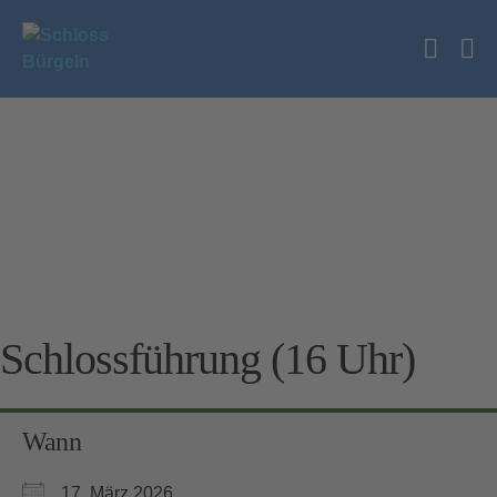
Zum
Inhalt
Suche
springen
Me
Schalt
Sc
Schlossführung (16 Uhr)
Wann
17. März 2026