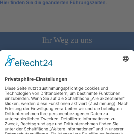
Hier finden Sie die geänderten Führungszeiten
.
Ihr Weg zu uns
Schloss Bürgeln, 79418 Schliengen | Telefon: 07626/237 | E-
Mail: direktion@schlossbuergeln.de
Wir benötigen Ihre Zustimmung, um den
Google Maps-Service zu laden!
Wir verwenden einen Service eines
Drittanbieters, um Karteninhalte einzubetten.
Dieser Service kann Daten zu Ihren Aktivitäten
sammeln. Bitte lesen Sie die Details durch und
stimmen Sie der Nutzung des Service zu, um