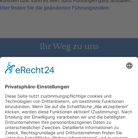
kommen bzw. kann es sein, dass Führungen ganz ausfallen.
Hier finden Sie die geänderten Führungszeiten
.
Ihr Weg zu uns
Schloss Bürgeln, 79418 Schliengen | Telefon: 07626/237 | E-
Mail: direktion@schlossbuergeln.de
Wir benötigen Ihre Zustimmung, um
den Google Maps-Service zu laden!
Wir verwenden einen Service eines
Drittanbieters, um Karteninhalte einzubetten.
Dieser Service kann Daten zu Ihren Aktivitäten
sammeln. Bitte lesen Sie die Details durch und