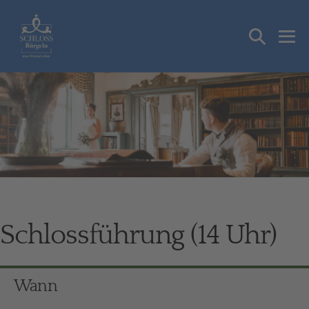
Zum
Inhalt
Suche-
springen
Me
Schalter
Sch
Schlossführung (14 Uhr)
Wann