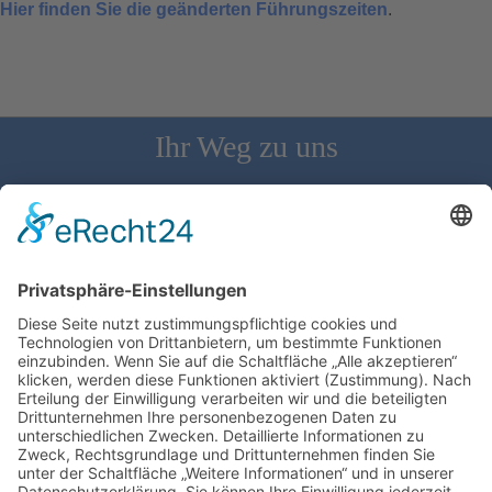
Hier finden Sie die geänderten Führungszeiten
.
Ihr Weg zu uns
Schloss Bürgeln, 79418 Schliengen | Telefon: 07626/237 | E-
Mail: direktion@schlossbuergeln.de
Wir benötigen Ihre Zustimmung, um den
Google Maps-Service zu laden!
Wir verwenden einen Service eines
Drittanbieters, um Karteninhalte einzubetten.
Dieser Service kann Daten zu Ihren Aktivitäten
sammeln. Bitte lesen Sie die Details durch und
stimmen Sie der Nutzung des Service zu, um