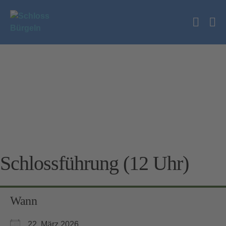
Zum
Inhalt
Suche
springen
Me
Schalt
Sc
Schlossführung (12 Uhr)
Wann
22. März 2026