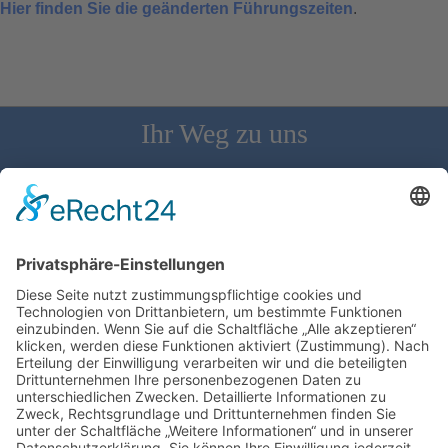
Hier finden Sie die geänderten Führungszeiten
.
Ihr Weg zu uns
Schloss Bürgeln, 79418 Schliengen | Telefon: 07626/237 | E-
Mail: direktion@schlossbuergeln.de
Wir benötigen Ihre Zustimmung, um den
Google Maps-Service zu laden!
Wir verwenden einen Service eines
Drittanbieters, um Karteninhalte einzubetten.
Dieser Service kann Daten zu Ihren Aktivitäten
sammeln. Bitte lesen Sie die Details durch und
stimmen Sie der Nutzung des Service zu, um