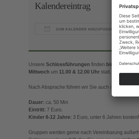
Kalendereintrag
ZUM KALENDER HINZUFÜGEN
ICS herunterladen
Goo
Unsere
Schlossführungen
finden
bis Mitte Nov
Mittwoch
um
11.00 & 12.00 Uhr
statt.
Nach Absprache führen wir Sie auch in englischer
Dauer:
ca. 50 Min
Eintritt:
7 Euro.
Kinder 6-12 Jahre:
3 Euro, unter 6 Jahren kostenfr
Gruppen werden gerne nach Vereinbarung außerhal