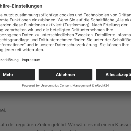
gle Kalender
iCalendar
ember Dienstag, Donnerstag, Freitag, Samstag, Sonntag um 1
 und französischer Sprache.
ei.
b der regulären Zeiten geführt. Wir wäre es mit einem Klasse